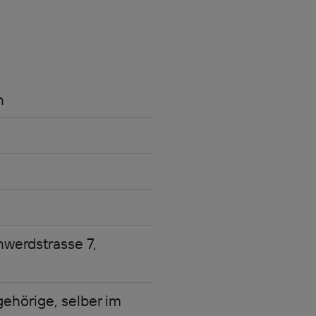
n
nwerdstrasse 7,
ehörige, selber im