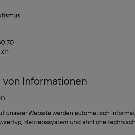
utismus
50 70
.ch
 von Informationen
en
f unserer Website werden automatisch Informati
owsertyp, Betriebssystem und ähnliche technisc