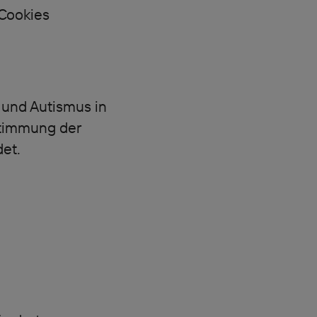
 Cookies
d und Autismus in
stimmung der
et.