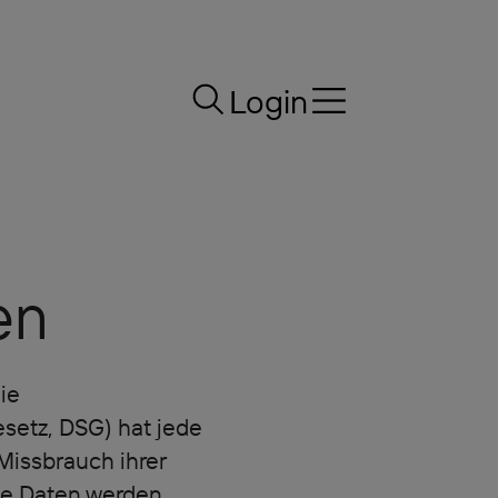
Login
en
ie
etz, DSG) hat jede
Missbrauch ihrer
he Daten werden