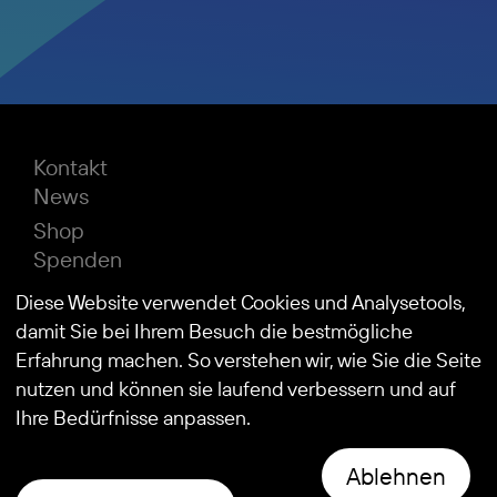
Kontakt
News
Shop
Spenden
Impressum
Diese Website verwendet Cookies und Analysetools,
Datenschutz
damit Sie bei Ihrem Besuch die bestmögliche
Erfahrung machen. So verstehen wir, wie Sie die Seite
nutzen und können sie laufend verbessern und auf
© 2026
Stiftung Kind und Autismus
Ihre Bedürfnisse anpassen.
Ablehnen