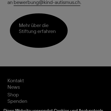
an
bewerbung@kind-autismus.ch
.
Mehr über die
Stiftung erfahren
Kontakt
News
Shop
Spenden
Impressum
Diese Website verwendet Cookies und Analysetools,