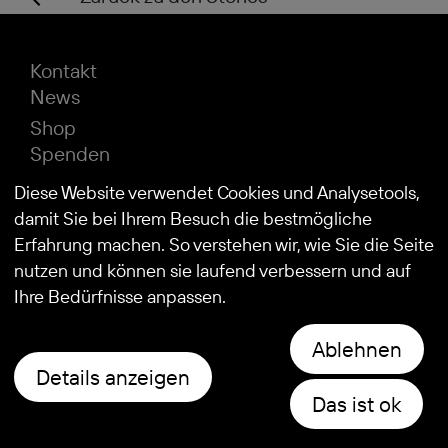
Kontakt
News
Shop
Spenden
Impressum
Diese Website verwendet Cookies und Analysetools,
Datenschutz
damit Sie bei Ihrem Besuch die bestmögliche
Erfahrung machen. So verstehen wir, wie Sie die Seite
nutzen und können sie laufend verbessern und auf
© 2026
Stiftung Kind und Autismus
Ihre Bedürfnisse anpassen.
Ablehnen
Details anzeigen
Das ist ok