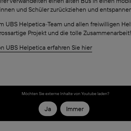
fer verwandelten einen alten Bus in einen mobi
rinnen und Schüler zurückziehen und entspanne
m UBS Helpetica-Team und allen freiwilligen He
grossartige Projekt und die tolle Zusammenarbeit
n UBS Helpetica erfahren Sie hier
Möchten Sie externe Inhalte von
Youtube
laden?
Ja
Immer