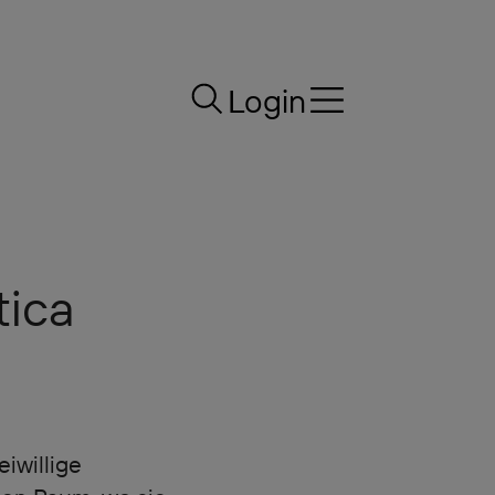
Login
tica
iwillige