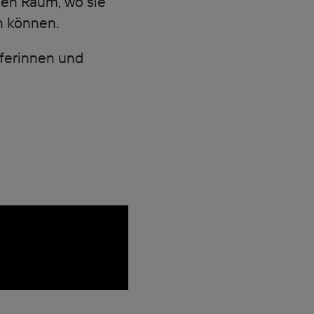
len Raum, wo sie
n können.
lferinnen und
!