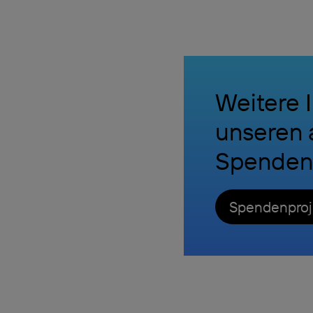
Weitere I
unseren 
Spendenp
Spendenproj