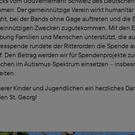
ks vom Gouvernement Schweiz des Deutschen R
en. Der gemeinnützige Verein wirkt humanitär u
ght, bei der Bands ohne Gage auftreten und die
meinnützigen Zwecken zugutekommen. Mit den 
bung Familien und Menschen unterstützt, die au
hresspende rundete der Ritterorden die Spende a
f. Den Betrag werden wir für Spendenprojekte z
ichen im Autismus-Spektrum einsetzen – insbeso
eiten.
rer Kinder und Jugendlichen ein herzliches D
en St. Georg!