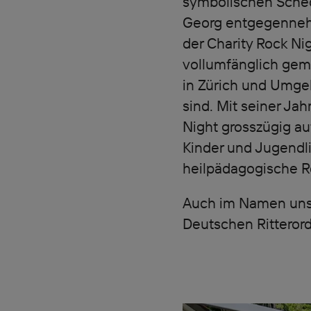
symbolischen Schec
Georg entgegennehm
der Charity Rock Ni
vollumfänglich ge
in Zürich und Umge
sind. Mit seiner Ja
Night grosszügig au
Kinder und Jugendl
heilpädagogische R
Auch im Namen unse
Deutschen Ritterord