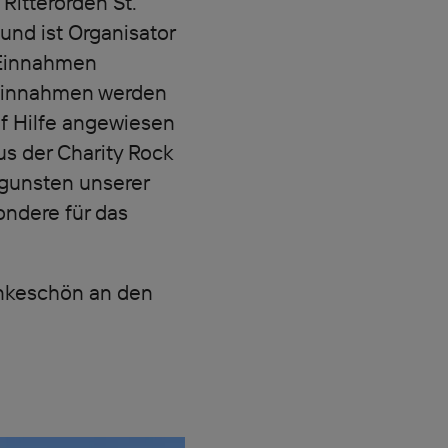
itterorden St.
nd ist Organisator
 Einnahmen
Einnahmen werden
f Hilfe angewiesen
us der Charity Rock
ugunsten unserer
ndere für das
ankeschön an den