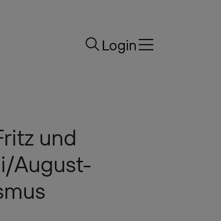
Login
ritz und
li/August-
smus