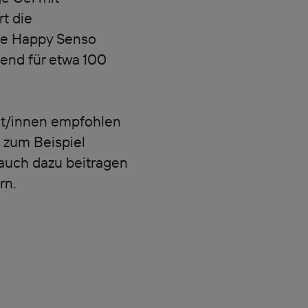
rt die
he Happy Senso
hend für etwa 100
ut/innen empfohlen
s zum Beispiel
auch dazu beitragen
rn.