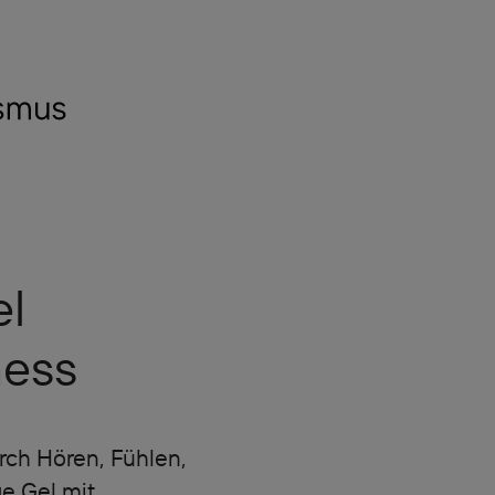
el
ness
rch Hören, Fühlen,
e Gel mit