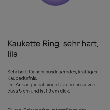
Kaukette Ring, sehr hart,
lila
Sehr hart: für sehr ausdauerndes, kräftiges
Kaubedürfnis.
Der Anhänger hat einen Durchmesser von
etwa 5 cm und ist 1.3 cm dick.
Silikon-Beissmotive unterstützen das